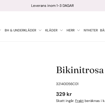
Leverans inom 1-3 DAGAR
BH & UNDERKLÄDER
KLÄDER
HERR
NYHETER
BÄ
Bikinitrosa
SKU:
32140056C01
Vanligt
329 kr
pris
Skatt ingår.
Frakt
beräknas i k