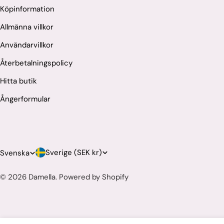
Köpinformation
Allmänna villkor
Användarvillkor
Återbetalningspolicy
Hitta butik
Ångerformular
L
S
Sverige (SEK kr)
Svenska
a
p
© 2026
Damella
.
Powered by Shopify
n
r
d
å