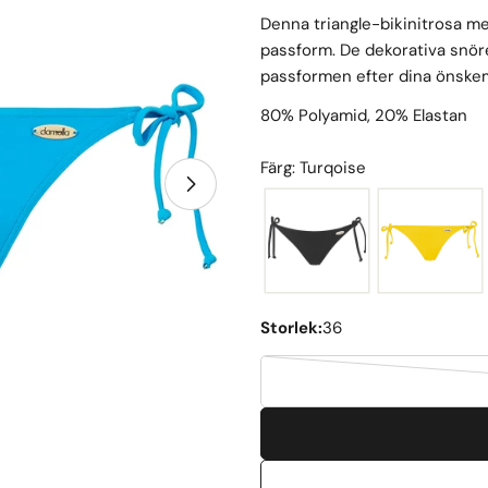
Denna triangle-bikinitrosa m
passform. De dekorativa snöre
passformen efter dina önskem
80% Polyamid, 20% Elastan
Färg: Turqoise
Öppna media 1 i modal
Storlek:
36