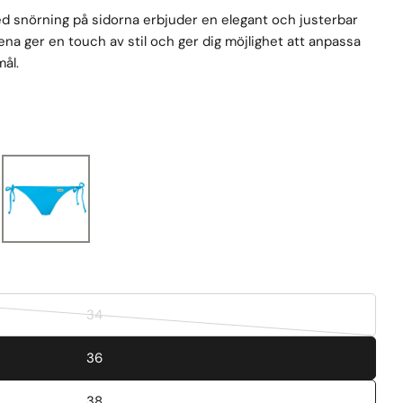
ed snörning på sidorna erbjuder en elegant och justerbar
na ger en touch av stil och ger dig möjlighet att anpassa
ål.
34
Variant
slutsåld
36
eller
ej
38