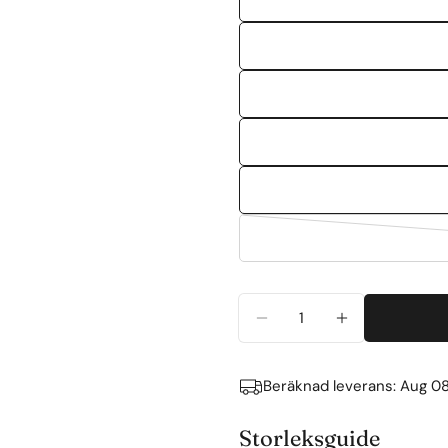
Kvantitet
MINSKA KVANTITETE
ÖKA KVANTI
Beräknad leverans:
Aug 08
Storleksguide