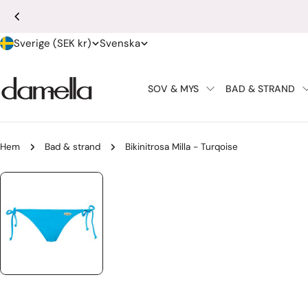
Hoppa
till
L
S
innehållet
Sverige (SEK kr)
Svenska
a
p
SOV & MYS
BAD & STRAND
n
r
d
å
Hem
Bad & strand
Bikinitrosa Milla - Turqoise
/
k
Gå
r
till
produktinformation
e
g
i
o